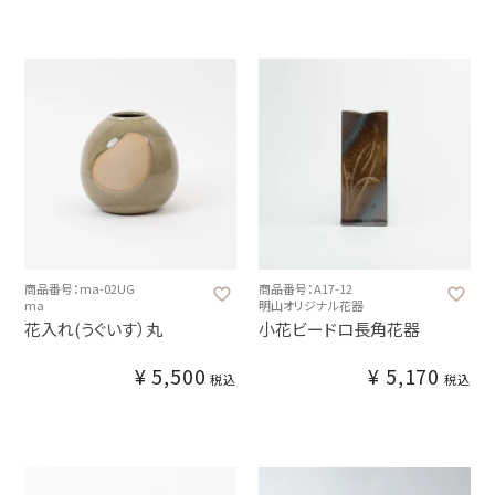
商品番号：ma-02UG
商品番号：A17-12
ma
明山オリジナル花器
花入れ(うぐいす）丸
小花ビードロ長角花器
¥
5,500
¥
5,170
税込
税込