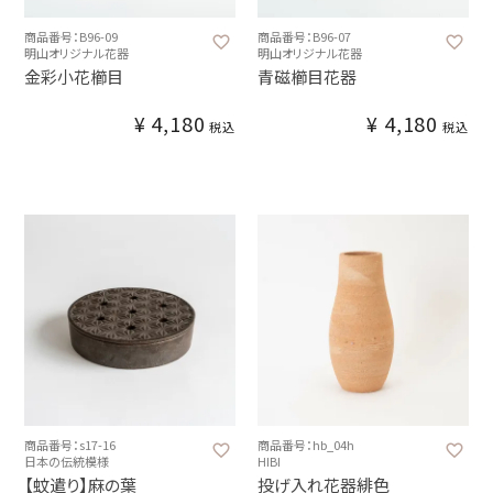
商品番号：B96-09
商品番号：B96-07
明山オリジナル花器
明山オリジナル花器
金彩小花櫛目
青磁櫛目花器
¥
4,180
¥
4,180
税込
税込
商品番号：s17-16
商品番号：hb_04h
日本の伝統模様
HIBI
【蚊遣り】麻の葉
投げ入れ花器緋色