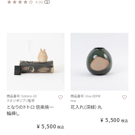
（1）
4.00
商品番号：totoro-10
商品番号：ma-02FM
スタジオジブリ監修
ma
となりのトトロ 信楽焼一
花入れ(深緑）丸
輪挿し
¥
5,500
税込
¥
5,500
税込