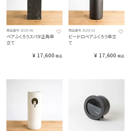
商品番号：B155-06
商品番号：B155-01
ペアふくろうスパタ正角傘
ビードロペアふくろう傘立
立て
て
¥
17,600
¥
17,600
税込
税込