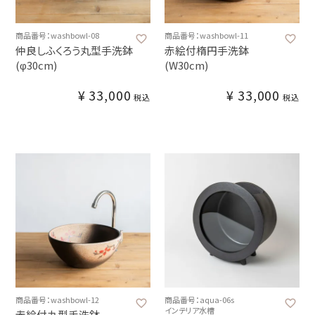
商品番号：washbowl-08
商品番号：washbowl-11
仲良しふくろう丸型手洗鉢
赤絵付楕円手洗鉢
(φ30cm)
(W30cm)
¥
33,000
¥
33,000
税込
税込
商品番号：washbowl-12
商品番号：aqua-06s
インテリア水槽
赤絵付丸型手洗鉢