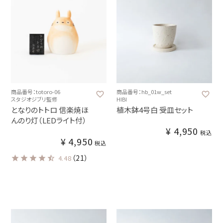
商品番号：totoro-06
商品番号：hb_01w_set
スタジオジブリ監修
HIBI
となりのトトロ 信楽焼ほ
植木鉢4号白 受皿セット
んのり灯（LEDライト付）
¥
4,950
税込
¥
4,950
税込
（21）
4.48