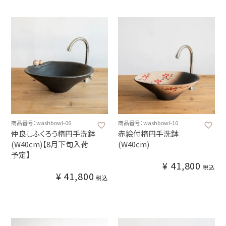
商品番号：washbowl-06
商品番号：washbowl-10
仲良しふくろう楕円手洗鉢
赤絵付楕円手洗鉢
(W40cm)【8月下旬入荷
(W40cm)
予定】
¥
41,800
税込
¥
41,800
税込