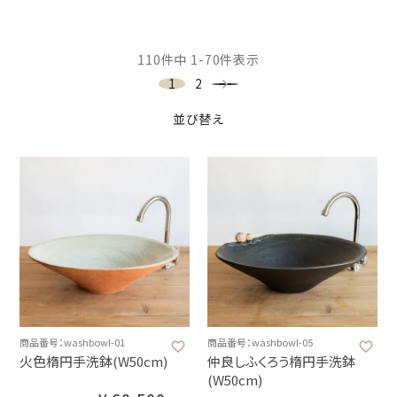
110
件中
1
-
70
件表示
1
2
並び替え
商品番号：washbowl-01
商品番号：washbowl-05
火色楕円手洗鉢(W50cm)
仲良しふくろう楕円手洗鉢
(W50cm)