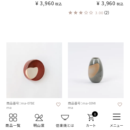
¥
3,960
¥
3,960
税込
税込
（2）
3.00
商品番号：ma-07BE
商品番号：ma-03MI
ma
ma
掛花(弁柄）たいこ
花入れ(水色）中
0
¥
3,850
¥
3,850
税込
税込