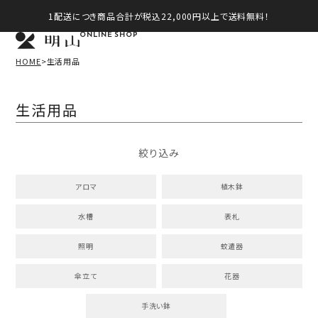
1配送につき商品合計が税込22,000円以上で送料無料！
ONLINE SHOP
HOME
生活用品
生活用品
絞り込み
アロマ
植木鉢
水槽
表札
照明
蚊遣器
傘立て
花器
手洗い鉢