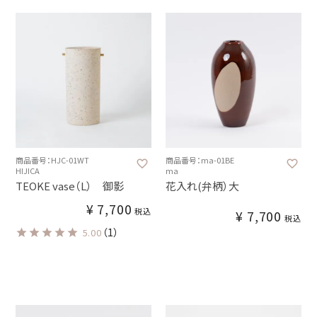
商品番号：HJC-01WT
商品番号：ma-01BE
HIJICA
ma
TEOKE vase（L） 御影
花入れ(弁柄）大
¥
7,700
税込
¥
7,700
税込
（1）
5.00