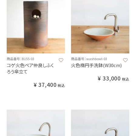
商品番号：B155-03
商品番号：washbowl-03
コゲ火色ペア仲良しふく
火色楕円手洗鉢(W30cm)
ろう傘立て
¥
33,000
税込
¥
37,400
税込