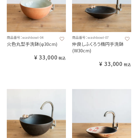
商品番号：washbowl-04
商品番号：washbowl-07
火色丸型手洗鉢(φ30cm)
仲良しふくろう楕円手洗鉢
(W30cm)
¥
33,000
税込
¥
33,000
税込