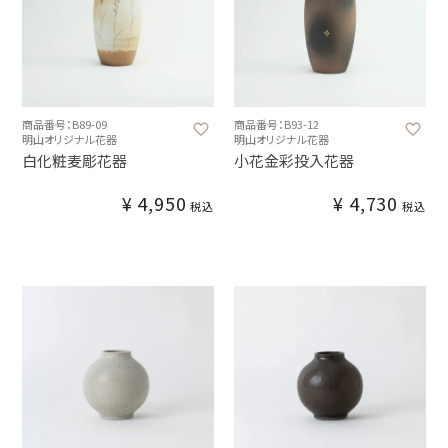
商品番号：B89-09
商品番号：B93-12
明山オリジナル花器
明山オリジナル花器
白化粧麦彫花器
小花金彩投入花器
¥
4,950
¥
4,730
税込
税込