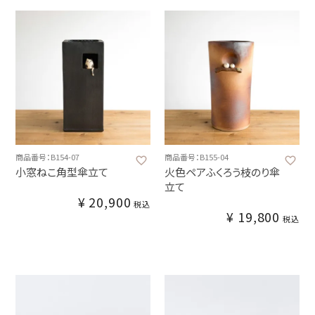
商品番号：B154-07
商品番号：B155-04
小窓ねこ角型傘立て
火色ペアふくろう枝のり傘
立て
¥
20,900
税込
¥
19,800
税込