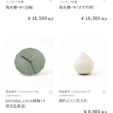
インテリア水槽
インテリア水槽
角水槽・中（白釉）
角水槽・中（すす竹茶）
¥
16,500
¥
16,500
税込
税込
商品番号：codomono-06g
商品番号：codomono-07
codomono
codomono
birthday_clock緑釉（＊
倒れにくい花入れ
受注生産品）
¥
8,800
税込