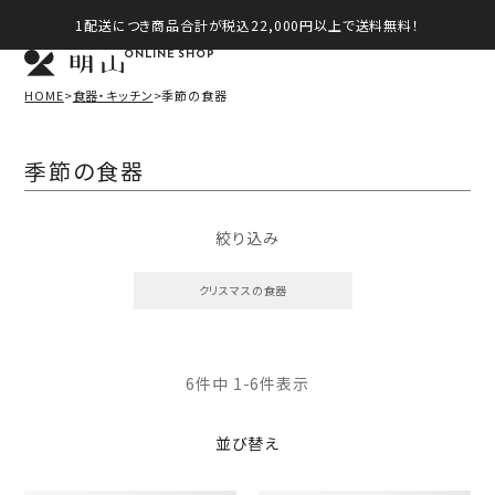
1配送につき商品合計が税込22,000円以上で送料無料！
ONLINE SHOP
HOME
食器・キッチン
季節の食器
季節の食器
絞り込み
クリスマスの食器
6
件中
1
-
6
件表示
並び替え