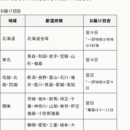
お届け目安
地域
都道府県
お届け目安
翌々日
北海道
北海道全域
*一部地域は地域
は4日後
青森・秋田・岩手・宮城・山
東北
翌々日
形・福島
翌日
信越・北
新潟・長野・富山・石川・福
*一部地域は翌々
陸・四国
井・香川・徳島・愛媛・高知
日
茨城・栃木・群馬・埼玉・千
翌日
関東
葉・神奈川・山梨・東京・伊豆
*離島は３〜11日
諸島・小笠原諸島
静岡・愛知・三重・岐阜・大