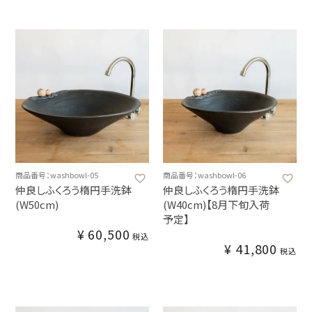
商品番号：washbowl-05
商品番号：washbowl-06
仲良しふくろう楕円手洗鉢
仲良しふくろう楕円手洗鉢
(W50cm)
(W40cm)【8月下旬入荷
予定】
¥
60,500
税込
¥
41,800
税込