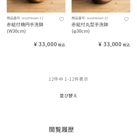
商品番号：washbowl-11
商品番号：washbowl-12
赤絵付楕円手洗鉢
赤絵付丸型手洗鉢
(W30cm)
(φ30cm)
¥
33,000
¥
33,000
税込
税込
12
件中
1
-
12
件表示
並び替え
閲覧履歴