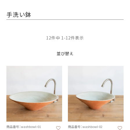
手洗い鉢
12
件中
1
-
12
件表示
並び替え
商品番号：washbowl-01
商品番号：washbowl-02