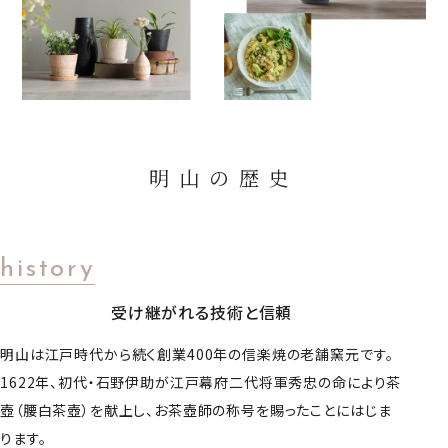
明山の歴史
history
受け継がれる技術と信頼
明山は江戸時代から続く創業400年の信楽焼の老舗窯元です。
1622年、初代・石野伊助が江戸幕府二代将軍秀忠の命により茶
壺（腰白茶壺）を献上し、お茶壺師の称号を賜ったことにはじま
ります。