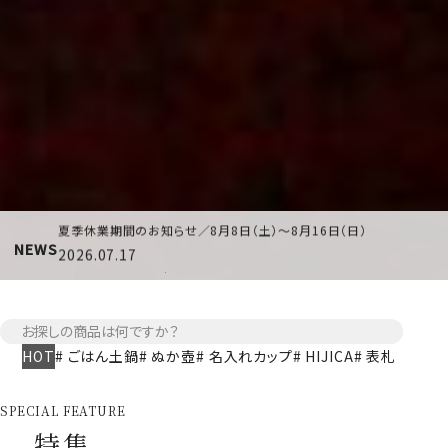
2026.07.06
【新登場】hoccoriシリーズに食器が仲間入り！
2026.08.03
【コラム】ひんやり甘味を楽しむ、夏のうつわ
2026.07.18
夏季休業期間のお知らせ／8月8日（土）～8月16日（日）
2026.07.17
NEWS
新商品のお知らせ｜花器ブランド「ma」
2026.07.06
【コラム】hoccoriのふくろう食器で、食卓に小さな楽しみを
2026.07.06
HOT
ごはん土鍋
ぬか壺
名入れカップ
HIJICA
表札
【新登場】hoccoriシリーズに食器が仲間入り！
2026.08.03
【コラム】ひんやり甘味を楽しむ、夏のうつわ
SPECIAL FEATURE
2026.07.18
特集