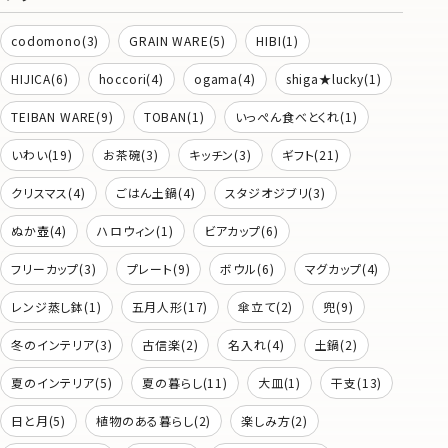
codomono(3)
GRAIN WARE(5)
HIBI(1)
HIJICA(6)
hoccori(4)
ogama(4)
shiga★lucky(1)
TEIBAN WARE(9)
TOBAN(1)
いっぺん食べとくれ(1)
いわい(19)
お茶碗(3)
キッチン(3)
ギフト(21)
クリスマス(4)
ごはん土鍋(4)
スタジオジブリ(3)
ぬか壺(4)
ハロウィン(1)
ビアカップ(6)
フリーカップ(3)
プレート(9)
ボウル(6)
マグカップ(4)
レンジ蒸し鉢(1)
五月人形(17)
傘立て(2)
兜(9)
冬のインテリア(3)
古信楽(2)
名入れ(4)
土鍋(2)
夏のインテリア(5)
夏の暮らし(11)
大皿(1)
干支(13)
日と月(5)
植物のある暮らし(2)
楽しみ方(2)