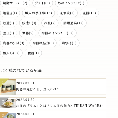
焼酎サーバー(2)
父の日(5)
秋のインテリア(1)
箸置き(1)
職人の手仕事(15)
花個紋(1)
花器(10)
蚊遣(1)
蚊遣り(3)
表札(2)
調理道具(12)
豆皿(1)
酒器(5)
陶器のインテリア(12)
陶器の知識(3)
陶器の魅力(3)
陶水槽(1)
雛人形(12)
食器(1)
よく読まれている記事
2022.09.01
陶器の見どころ、貫入とは？
2024.09.30
お皿の「リム」とは？リム皿の魅力とTEIBAN WAREおす
すめの器
2025.08.01