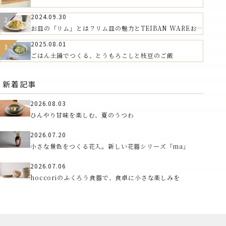
2024.09.30
お皿の「リム」とは？リム皿の魅力とTEIBAN WAREおす
すめの器
2025.08.01
ごはん土鍋でつくる、とうもろこしと枝豆のご飯
新着記事
2026.08.03
ひんやり甘味を楽しむ、夏のうつわ
2026.07.20
小さな景色をつくる花入。新しい花器シリーズ「ma」
2026.07.06
hoccoriのふくろう食器で、食卓に小さな楽しみを