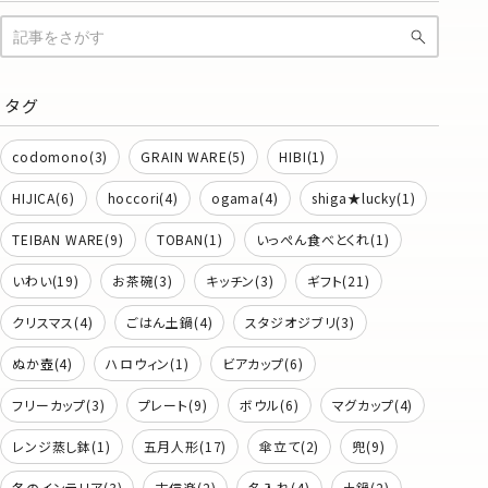
タグ
codomono(3)
GRAIN WARE(5)
HIBI(1)
HIJICA(6)
hoccori(4)
ogama(4)
shiga★lucky(1)
TEIBAN WARE(9)
TOBAN(1)
いっぺん食べとくれ(1)
いわい(19)
お茶碗(3)
キッチン(3)
ギフト(21)
クリスマス(4)
ごはん土鍋(4)
スタジオジブリ(3)
ぬか壺(4)
ハロウィン(1)
ビアカップ(6)
フリーカップ(3)
プレート(9)
ボウル(6)
マグカップ(4)
レンジ蒸し鉢(1)
五月人形(17)
傘立て(2)
兜(9)
冬のインテリア(3)
古信楽(2)
名入れ(4)
土鍋(2)