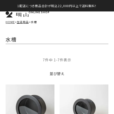
1配送につき商品合計が税込22,000円以上で送料無料！
ONLINE SHOP
HOME
生活用品
水槽
水槽
7
件中
1
-
7
件表示
並び替え