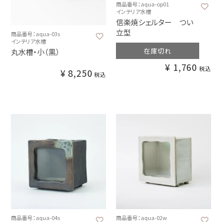
商品番号：aqua-op01
インテリア水槽
信楽焼シェルター つい
立型
商品番号：aqua-03s
インテリア水槽
在庫切れ
丸水槽・小（黒）
¥
1,760
税込
¥
8,250
税込
商品番号：aqua-04s
商品番号：aqua-02w