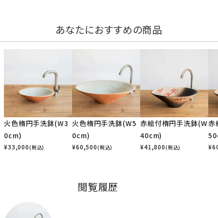
あなたにおすすめの商品
火色楕円手洗鉢(W3
火色楕円手洗鉢(W5
赤絵付楕円手洗鉢(W
赤
0cm)
0cm)
40cm)
50
¥
33,000
¥
60,500
¥
41,800
¥
6
(税込)
(税込)
(税込)
閲覧履歴