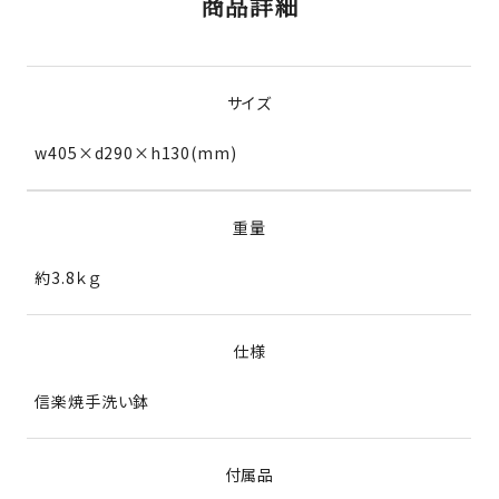
商品詳細
サイズ
w405×d290×h130(mm)
重量
約3.8ｋｇ
仕様
信楽焼手洗い鉢
付属品