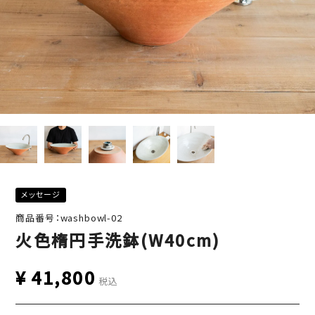
メッセージ
商品番号：washbowl-02
火色楕円手洗鉢(W40cm)
¥
41,800
税込