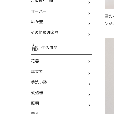
ご飯鍋・土鍋
サーバー
雪だ
ぬか壺
ンが
その他調理道具
生活用品
花器
傘立て
手洗い鉢
蚊遣器
照明
表札