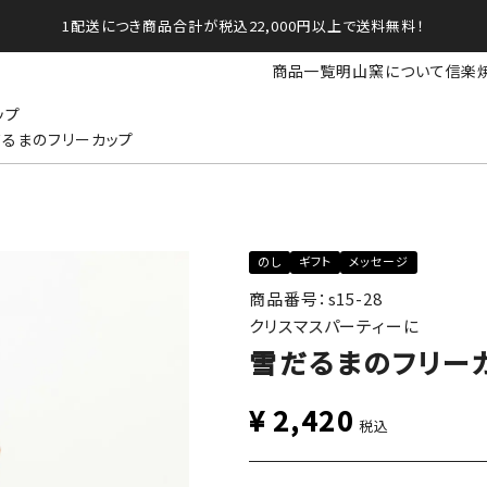
1配送につき商品合計が税込22,000円以上で送料無料！
商品一覧
明山窯について
信楽
ップ
るまのフリーカップ
のし
ギフト
メッセージ
商品番号：s15-28
クリスマスパーティーに
雪だるまのフリー
¥
2,420
税込