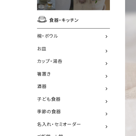
食器・キッチン
椀・ボウル
お皿
カップ・湯呑
箸置き
酒器
子ども食器
季節の食器
名入れ・セミオーダー