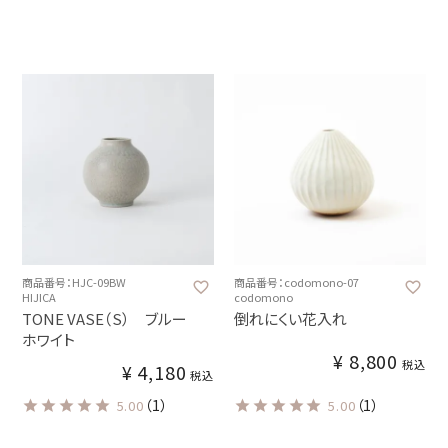
商品番号：HJC-09BW
商品番号：codomono-07
HIJICA
codomono
TONE VASE（S） ブルー
倒れにくい花入れ
ホワイト
¥
8,800
税込
¥
4,180
税込
（1）
（1）
5.00
5.00