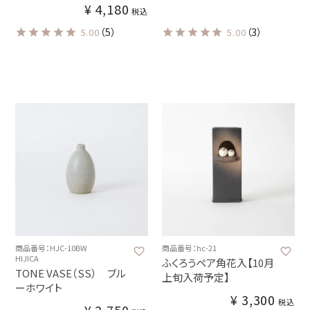
¥
4,180
税込
（5）
（3）
5.00
5.00
商品番号：HJC-10BW
商品番号：hc-21
HIJICA
ふくろうペア角花入【10月
TONE VASE（SS） ブル
上旬入荷予定】
ーホワイト
¥
3,300
税込