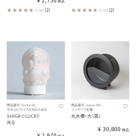
¥
2,750
税込
（2）
（2）
5.00
5.00
商品番号：lucky-02
商品番号：aqua-06s
手のひらサイズの光るたぬき
インテリア水槽
SHIGA☆LUCKY
丸水槽・大（黒）
光る
¥
30,800
税込
¥
2,970
税込