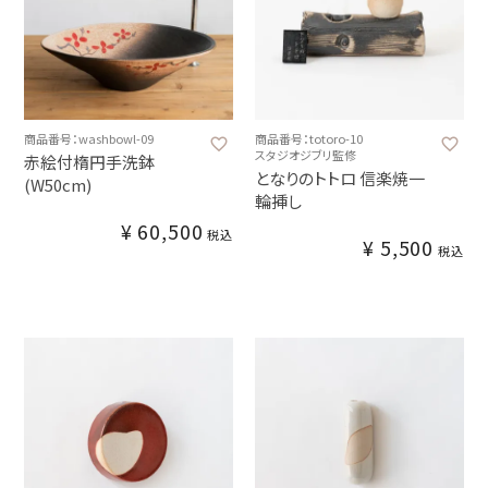
商品番号：washbowl-09
商品番号：totoro-10
スタジオジブリ監修
赤絵付楕円手洗鉢
となりのトトロ 信楽焼一
(W50cm)
輪挿し
¥
60,500
税込
¥
5,500
税込