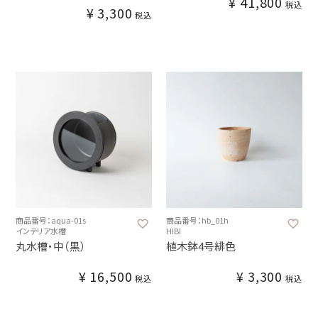
¥
41,800
税込
¥
3,300
税込
商品番号：aqua-01s
商品番号：hb_01h
インテリア水槽
HIBI
丸水槽・中（黒）
植木鉢4号緋色
¥
16,500
¥
3,300
税込
税込