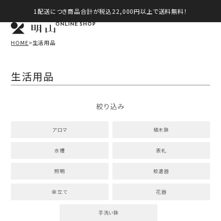
1配送につき商品合計が税込22,000円以上で送料無料！
ONLINE SHOP
HOME
生活用品
生活用品
絞り込み
アロマ
植木鉢
水槽
表札
照明
蚊遣器
傘立て
花器
手洗い鉢