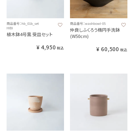
商品番号：hb_01b_set
商品番号：washbowl-05
HIBI
仲良しふくろう楕円手洗鉢
植木鉢4号黒 受皿セット
(W50cm)
¥
4,950
¥
60,500
税込
税込