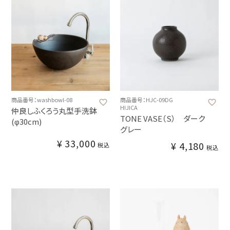
商品番号：washbowl-08
商品番号：HJC-09DG
HIJICA
仲良しふくろう丸型手洗鉢
TONE VASE（S） ダーク
(φ30cm)
グレー
¥
33,000
¥
4,180
税込
税込