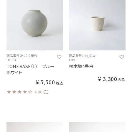
商品番号：HJC-08BW
商品番号：hb_01w
HIJICA
HIBI
TONE VASE（L） ブルー
植木鉢4号白
ホワイト
¥
3,300
税込
¥
5,500
税込
（1）
4.00