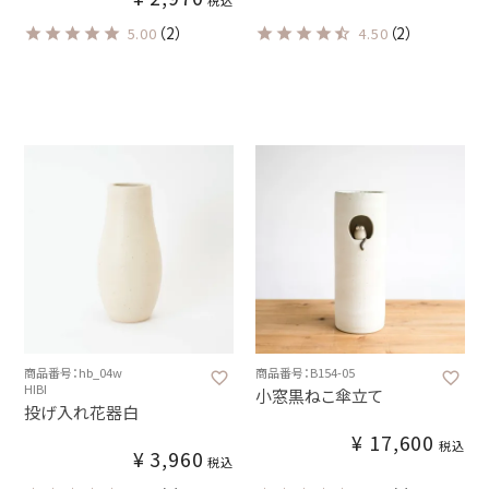
（2）
（2）
5.00
4.50
商品番号：hb_04w
商品番号：B154-05
HIBI
小窓黒ねこ傘立て
投げ入れ花器白
¥
17,600
税込
¥
3,960
税込