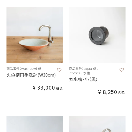
商品番号：washbowl-03
商品番号：aqua-03s
インテリア水槽
火色楕円手洗鉢(W30cm)
丸水槽・小（黒）
¥
33,000
税込
¥
8,250
税込