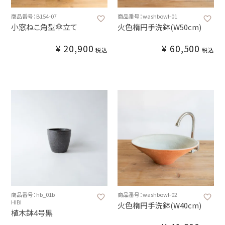
商品番号：B154-07
商品番号：washbowl-01
小窓ねこ角型傘立て
火色楕円手洗鉢(W50cm)
¥
20,900
¥
60,500
税込
税込
商品番号：hb_01b
商品番号：washbowl-02
HIBI
火色楕円手洗鉢(W40cm)
植木鉢4号黒