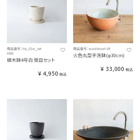
商品番号：hb_01w_set
商品番号：washbowl-04
HIBI
火色丸型手洗鉢(φ30cm)
植木鉢4号白 受皿セット
¥
33,000
税込
¥
4,950
税込