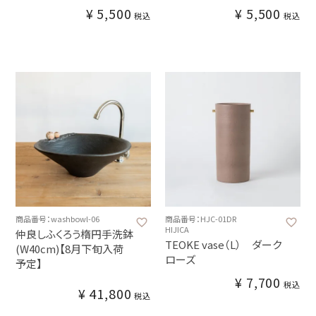
¥
5,500
¥
5,500
税込
税込
商品番号：washbowl-06
商品番号：HJC-01DR
HIJICA
仲良しふくろう楕円手洗鉢
TEOKE vase（L） ダーク
(W40cm)【8月下旬入荷
ローズ
予定】
¥
7,700
税込
¥
41,800
税込