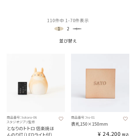
110
件中
1
-
70
件表示
1
2
並び替え
商品番号：totoro-06
商品番号：hs-01
スタジオジブリ監修
表札150×150mm
となりのトトロ 信楽焼ほ
¥
24,200
んのり灯（LEDライト付）
税込