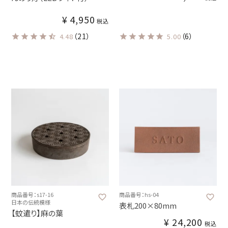
¥
4,950
税込
（21）
（6）
4.48
5.00
商品番号：s17-16
商品番号：hs-04
日本の伝統模様
表札200×80mm
【蚊遣り】麻の葉
¥
24,200
税込