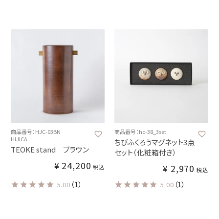
商品番号：HJC-03BN
商品番号：hc-38_3set
HIJICA
ちびふくろうマグネット3点
TEOKE stand ブラウン
セット（化粧箱付き）
¥
24,200
¥
2,970
税込
税込
（1）
（1）
5.00
5.00