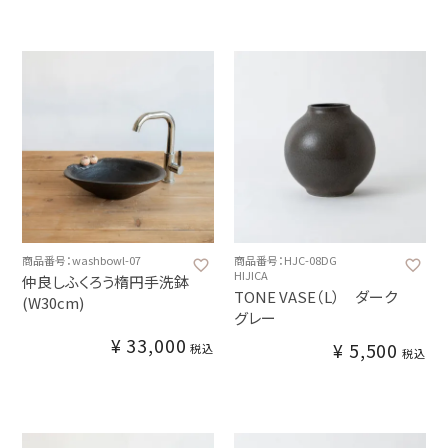
商品番号：washbowl-07
商品番号：HJC-08DG
HIJICA
仲良しふくろう楕円手洗鉢
TONE VASE（L） ダーク
(W30cm)
グレー
¥
33,000
¥
5,500
税込
税込