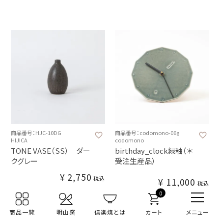
商品番号：HJC-10DG
商品番号：codomono-06g
HIJICA
codomono
TONE VASE（SS） ダー
birthday_clock緑釉（＊
クグレー
受注生産品）
¥
2,750
税込
¥
11,000
税込
0