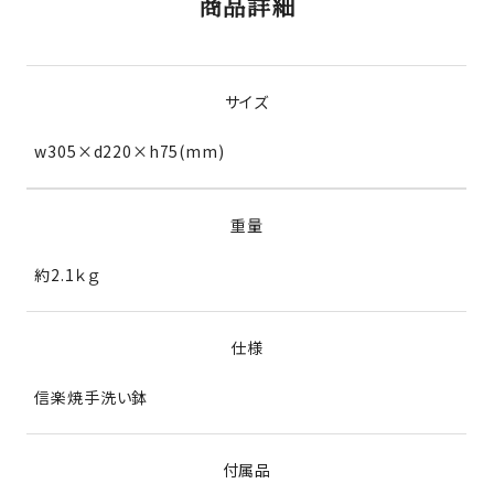
商品詳細
サイズ
w305×d220×h75(mm)
重量
約2.1ｋｇ
仕様
信楽焼手洗い鉢
付属品