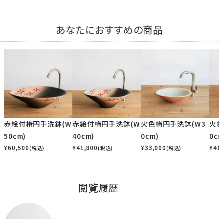
あなたにおすすめの商品
赤絵付楕円手洗鉢(W
赤絵付楕円手洗鉢(W
火色楕円手洗鉢(W3
火
50cm)
40cm)
0cm)
0c
¥
60,500
¥
41,800
¥
33,000
¥
4
(税込)
(税込)
(税込)
閲覧履歴