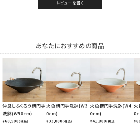
レビューを書く
あなたにおすすめの商品
仲良しふくろう楕円手
火色楕円手洗鉢(W3
火色楕円手洗鉢(W4
火
洗鉢(W50cm)
0cm)
0cm)
0c
¥
60,500
¥
33,000
¥
41,800
¥
6
(税込)
(税込)
(税込)