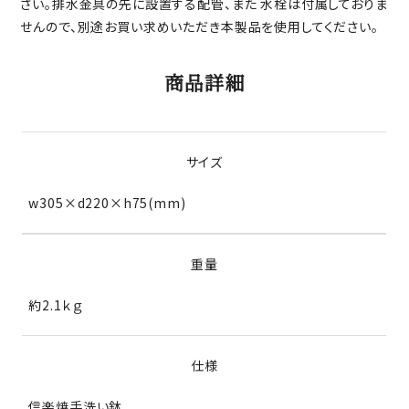
さい。排水金具の先に設置する配管、また 水栓は付属しておりま
せんので、別途お買い求めいただき本製品を使用してください。
商品詳細
サイズ
w305×d220×h75(mm)
重量
約2.1ｋｇ
仕様
信楽焼手洗い鉢