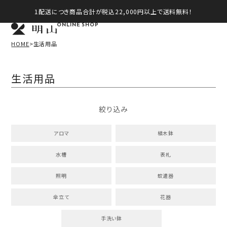
1配送につき商品合計が税込22,000円以上で送料無料！
ONLINE SHOP
HOME
生活用品
生活用品
絞り込み
アロマ
植木鉢
水槽
表札
照明
蚊遣器
傘立て
花器
手洗い鉢