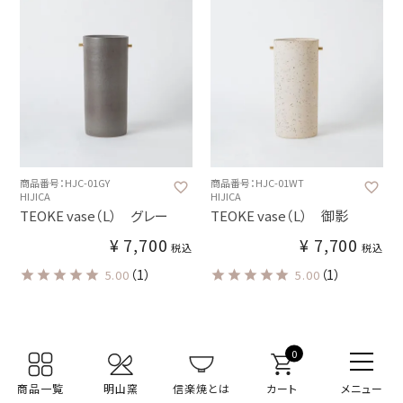
商品番号：HJC-01GY
商品番号：HJC-01WT
HIJICA
HIJICA
TEOKE vase（L） グレー
TEOKE vase（L） 御影
¥
7,700
¥
7,700
税込
税込
（1）
（1）
5.00
5.00
0
110
件中
1
-
70
件表示