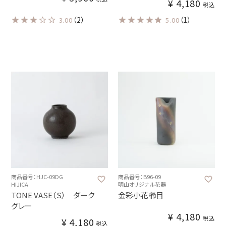
¥
4,180
税込
（2）
（1）
3.00
5.00
商品番号：HJC-09DG
商品番号：B96-09
HIJICA
明山オリジナル花器
TONE VASE（S） ダーク
金彩小花櫛目
グレー
¥
4,180
税込
¥
4,180
税込