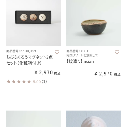
商品番号：hc-38_3set
商品番号：s17-11
南国リゾートを意識して
ちびふくろうマグネット3点
【蚊遣り】 asian
セット（化粧箱付き）
¥
2,970
¥
2,970
税込
税込
（1）
5.00