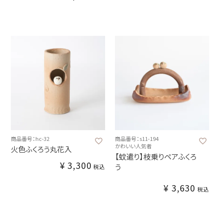
商品番号：hc-32
商品番号：s11-194
かわいい人気者
火色ふくろう丸花入
【蚊遣り】枝乗りペアふくろ
¥
3,300
う
税込
¥
3,630
税込