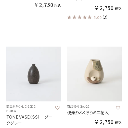
¥
2,750
税込
¥
2,750
税込
（2）
5.00
商品番号：HJC-10DG
商品番号：hc-22
HIJICA
枝乗りふくろうミニ花入
TONE VASE（SS） ダー
¥
2,750
クグレー
税込