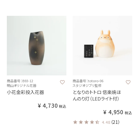
商品番号：B93-12
商品番号：totoro-06
明山オリジナル花器
スタジオジブリ監修
小花金彩投入花器
となりのトトロ 信楽焼ほ
んのり灯（LEDライト付）
¥
4,730
税込
¥
4,950
税込
（21）
4.48