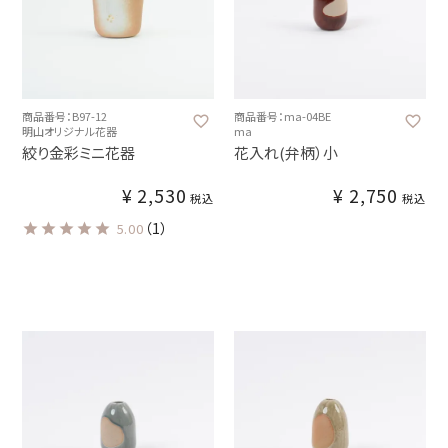
商品番号：B97-12
商品番号：ma-04BE
明山オリジナル花器
ma
絞り金彩ミニ花器
花入れ(弁柄）小
¥
2,530
¥
2,750
税込
税込
（1）
5.00