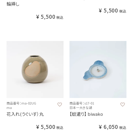
輪挿し
¥
5,500
税込
¥
5,500
税込
商品番号：ma-02UG
商品番号：s17-01
ma
日本一大きな湖
花入れ(うぐいす）丸
【蚊遣り】 biwako
¥
5,500
¥
6,050
税込
税込