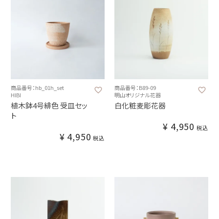
商品番号：hb_01h_set
商品番号：B89-09
HIBI
明山オリジナル花器
植木鉢4号緋色 受皿セッ
白化粧麦彫花器
ト
¥
4,950
税込
¥
4,950
税込