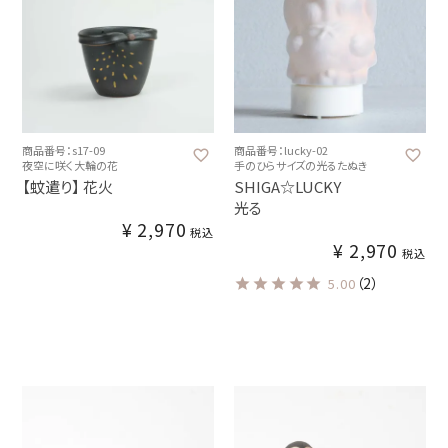
商品番号：s17-09
商品番号：lucky-02
夜空に咲く大輪の花
手のひらサイズの光るたぬき
【蚊遣り】 花火
SHIGA☆LUCKY
光る
¥
2,970
税込
¥
2,970
税込
（2）
5.00