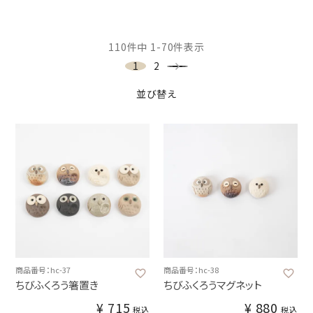
110
件中
1
-
70
件表示
1
2
並び替え
商品番号：hc-37
商品番号：hc-38
ちびふくろう箸置き
ちびふくろうマグネット
¥
715
¥
880
税込
税込