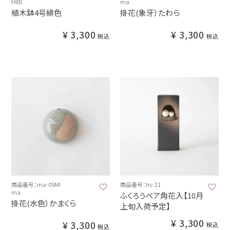
HIBI
ma
植木鉢4号緋色
掛花(象牙）たわら
¥
3,300
¥
3,300
税込
税込
商品番号：ma-05MI
商品番号：hc-21
ma
ふくろうペア角花入【10月
掛花(水色）かまくら
上旬入荷予定】
¥
3,300
¥
3,300
税込
税込