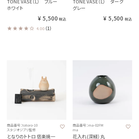
TONE VASE（L） ブルー
TONE VASE（L） ダーク
ホワイト
グレー
¥
5,500
¥
5,500
税込
税込
（1）
4.00
商品番号：totoro-10
商品番号：ma-02FM
スタジオジブリ監修
ma
となりのトトロ 信楽焼一
花入れ(深緑）丸