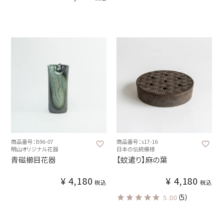
商品番号：B96-07
商品番号：s17-16
明山オリジナル花器
日本の伝統模様
青磁櫛目花器
【蚊遣り】麻の葉
¥
4,180
¥
4,180
税込
税込
（5）
5.00