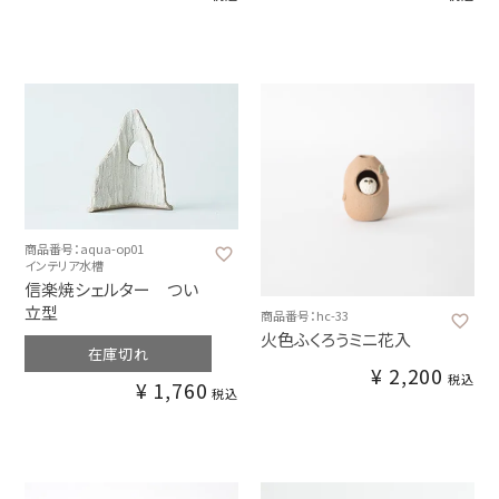
商品番号：aqua-op01
インテリア水槽
信楽焼シェルター つい
立型
商品番号：hc-33
火色ふくろうミニ花入
在庫切れ
¥
2,200
税込
¥
1,760
税込