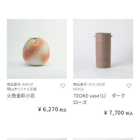
商品番号：A09-07
商品番号：HJC-01DR
明山オリジナル花器
HIJICA
火色金彩小花
TEOKE vase（L） ダーク
ローズ
¥
6,270
税込
¥
7,700
税込