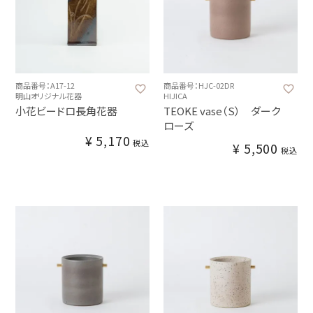
商品番号：A17-12
商品番号：HJC-02DR
明山オリジナル花器
HIJICA
小花ビードロ長角花器
TEOKE vase（S） ダーク
ローズ
¥
5,170
税込
¥
5,500
税込