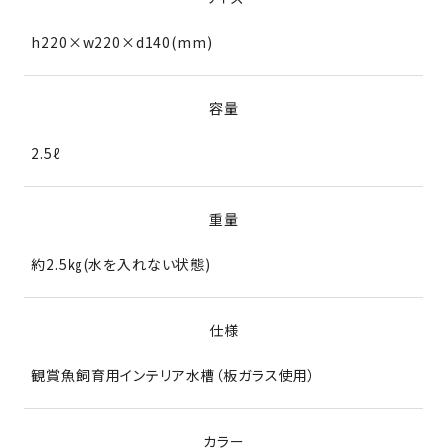
h220×w220×d140(mm)
容量
2.5ℓ
重量
約2.5㎏(水を入れない状態)
仕様
観賞魚飼育用インテリア水槽（板ガラス使用）
カラー