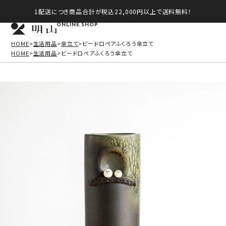
1配送につき商品合計が税込22,000円以上で送料無料！
ONLINE SHOP
HOME
生活用品
傘立て
ビードロペアふくろう傘立て
HOME
生活用品
ビードロペアふくろう傘立て