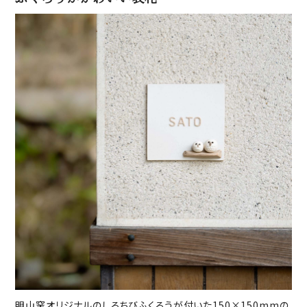
明山窯オリジナルのしろちびふくろうが付いた150×150mmの