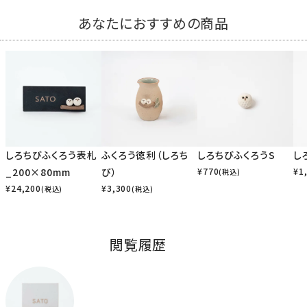
あなたにおすすめの商品
しろちびふくろう表札
ふくろう徳利（しろち
しろちびふくろうS
し
_200×80mm
び）
¥
770
¥
1
(税込)
¥
24,200
¥
3,300
(税込)
(税込)
閲覧履歴