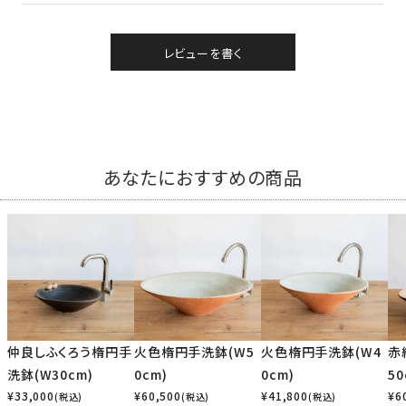
レビューを書く
あなたにおすすめの商品
仲良しふくろう楕円手
火色楕円手洗鉢(W5
火色楕円手洗鉢(W4
赤
洗鉢(W30cm)
0cm)
0cm)
50
¥
33,000
¥
60,500
¥
41,800
¥
6
(税込)
(税込)
(税込)