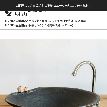
1配送につき商品合計が税込22,000円以上で送料無料！
ONLINE SHOP
HOME
生活用品
手洗い鉢
仲良しふくろう楕円手洗鉢(W50cm)
HOME
生活用品
仲良しふくろう楕円手洗鉢(W50cm)