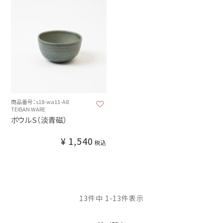
商品番号：s18-wa11-A8
TEIBAN WARE
ボウルS（淡青磁）
¥
1,540
税込
13
件中
1
-
13
件表示