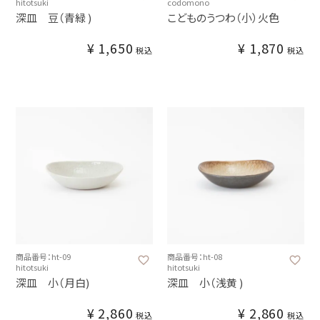
hitotsuki
codomono
深皿 豆（青緑 )
こどものうつわ（小）火色
¥
1,650
¥
1,870
税込
税込
商品番号：ht-09
商品番号：ht-08
hitotsuki
hitotsuki
深皿 小（月白)
深皿 小（浅黄 )
¥
2,860
¥
2,860
税込
税込