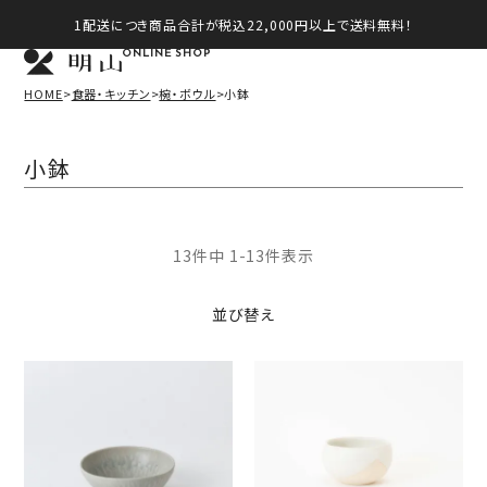
1配送につき商品合計が税込22,000円以上で送料無料！
ONLINE SHOP
HOME
食器・キッチン
椀・ボウル
小鉢
小鉢
13
件中
1
-
13
件表示
並び替え