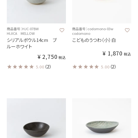
商品番号：HJC-07BW
商品番号：codomono-03w
HIJICA MELLOW
codomono
シリアルボウル14cm ブ
こどものうつわ（小）白
ルーホワイト
¥
1,870
税込
¥
2,750
税込
（2）
（2）
5.00
5.00