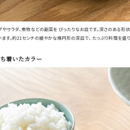
プやサラダ、煮物などの副菜を ぴったりなお皿です。深さのある形
います。約21センチの緩やかな楕円形の深皿で、 たっぷり料理を盛
ち着いたカラー