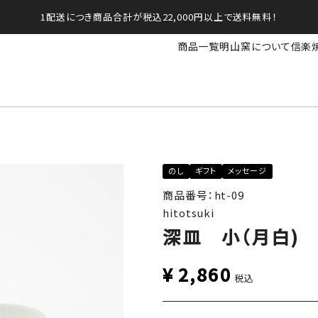
1配送につき商品合計が税込22,000円以上で送料無料！
商品一覧
明山窯について
信楽
のし
ギフト
メッセージ
商品番号：ht-09
hitotsuki
深皿 小（月白)
¥
2,860
税込