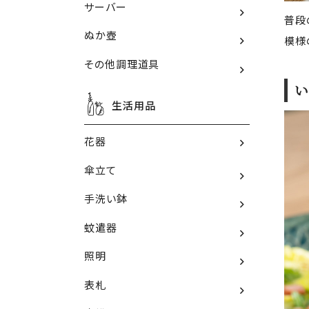
サーバー
普段
ぬか壺
模様
その他調理道具
い
生活用品
花器
傘立て
手洗い鉢
蚊遣器
照明
表札