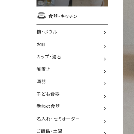
食器・キッチン
椀・ボウル
お皿
カップ・湯呑
箸置き
酒器
子ども食器
季節の食器
名入れ・セミオーダー
ご飯鍋・土鍋