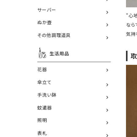
サーバー
"心
ぬか壺
なら
気持
その他調理道具
生活用品
取
花器
傘立て
手洗い鉢
蚊遣器
照明
表札