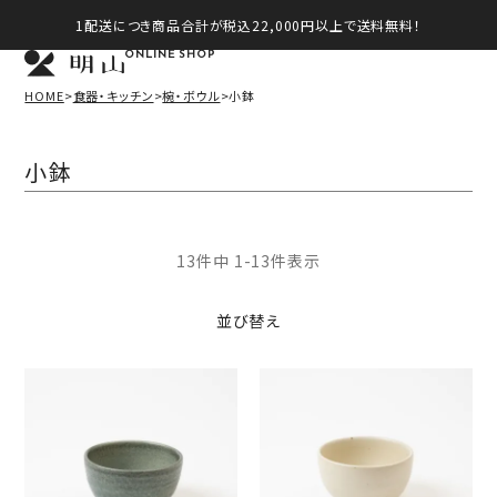
1配送につき商品合計が税込22,000円以上で送料無料！
ONLINE SHOP
HOME
食器・キッチン
椀・ボウル
小鉢
小鉢
13
件中
1
-
13
件表示
並び替え