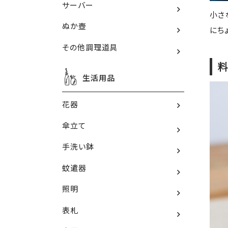
サーバー
小さ
ぬか壺
にち
その他調理道具
料
生活用品
花器
傘立て
手洗い鉢
蚊遣器
照明
表札