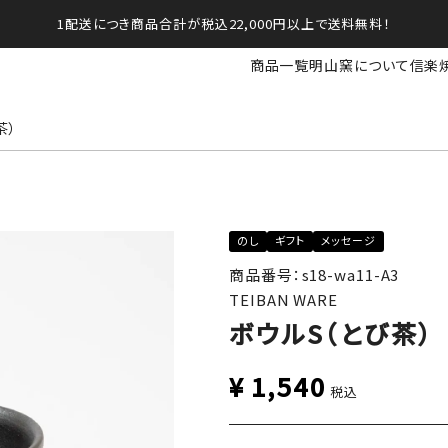
1配送につき商品合計が税込22,000円以上で送料無料！
商品一覧
明山窯について
信楽
茶）
のし
ギフト
メッセージ
商品番号：s18-wa11-A3
TEIBAN WARE
ボウルS（とび茶）
¥
1,540
税込