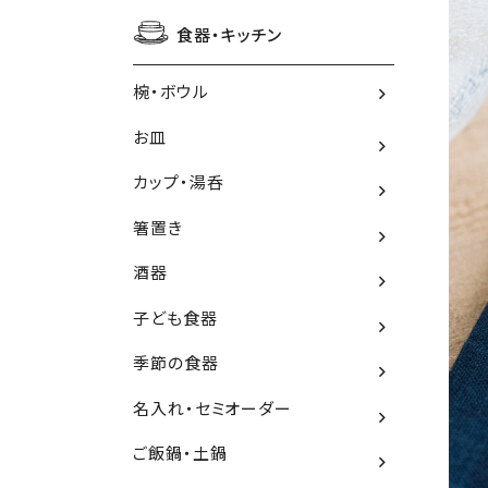
食器・キッチン
椀・ボウル
お皿
カップ・湯呑
箸置き
酒器
子ども食器
季節の食器
名入れ・セミオーダー
ご飯鍋・土鍋