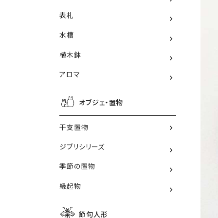
表札
水槽
植木鉢
アロマ
オブジェ・置物
干支置物
ジブリシリーズ
季節の置物
縁起物
節句人形