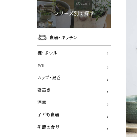
食器・キッチン
椀・ボウル
お皿
カップ・湯呑
箸置き
酒器
子ども食器
季節の食器