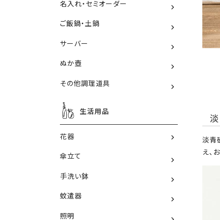
名入れ・セミオーダー
ご飯鍋・土鍋
サーバー
ぬか壺
その他調理道具
生活用品
花器
淡青
え、
傘立て
手洗い鉢
蚊遣器
照明