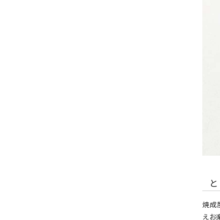
焼成
えお