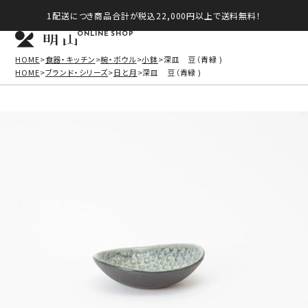
1配送につき商品合計が税込22,000円以上で送料無料！
ONLINE SHOP
HOME
食器・キッチン
椀・ボウル
小鉢
深皿 豆（青緑 )
HOME
ブランド・シリーズ
日と月
深皿 豆（青緑 )