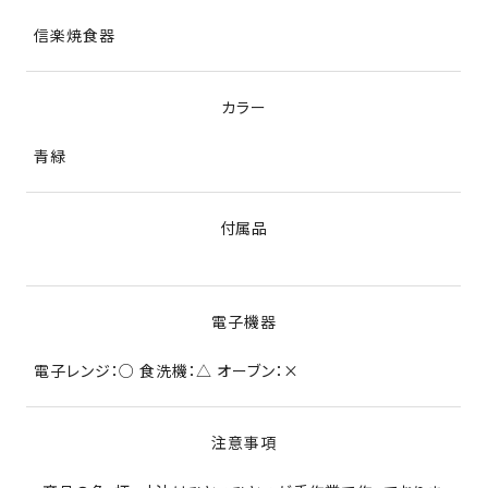
信楽焼食器
カラー
青緑
付属品
電子機器
電子レンジ：○ 食洗機：△ オーブン：×
注意事項