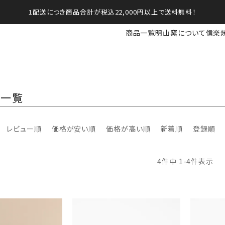
1配送につき商品合計が税込22,000円以上で送料無料！
商品一覧
明山窯について
信楽
品一覧
レビュー順
価格が安い順
価格が高い順
新着順
登録順
4
件中
1
-
4
件表示