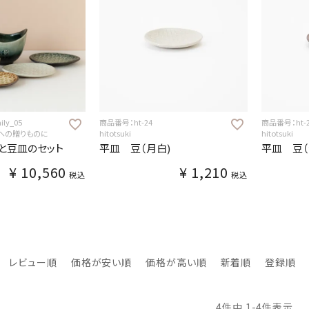
ly_05
商品番号：ht-24
商品番号：ht-
への贈りものに
hitotsuki
hitotsuki
と豆皿のセット
平皿 豆（月白)
平皿 豆（
¥
10,560
¥
1,210
税込
税込
レビュー順
価格が安い順
価格が高い順
新着順
登録順
4
件中
1
-
4
件表示