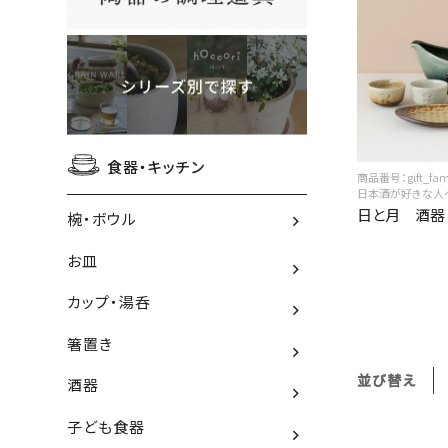
食器・キッチン
商品番号：gift_fami
日本酒が好きな人
日と月 酒器
椀・ボウル
お皿
カップ・湯呑
箸置き
並び替え
酒器
子ども食器