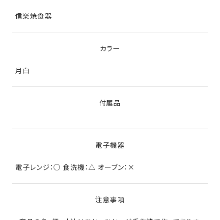
信楽焼食器
カラー
月白
付属品
電子機器
電子レンジ：○ 食洗機：△ オーブン：×
注意事項