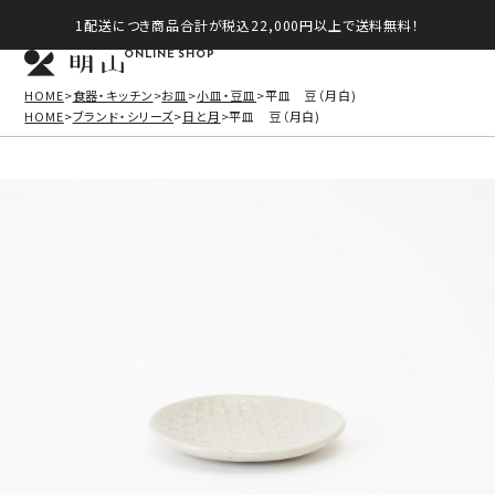
1配送につき商品合計が税込22,000円以上で送料無料！
ONLINE SHOP
HOME
食器・キッチン
お皿
小皿・豆皿
平皿 豆（月白)
HOME
ブランド・シリーズ
日と月
平皿 豆（月白)