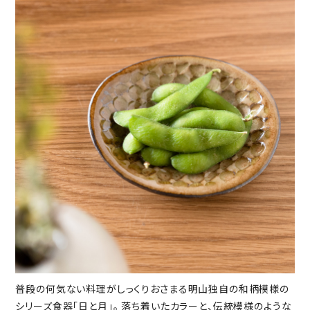
普段の何気ない料理がしっくりおさまる明山独自の和柄模様の
シリーズ食器「日と月」。 落ち着いたカラーと、伝統模様のような