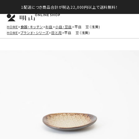
1配送につき商品合計が税込22,000円以上で送料無料！
ONLINE SHOP
HOME
食器・キッチン
お皿
小皿・豆皿
平皿 豆（浅黄)
HOME
ブランド・シリーズ
日と月
平皿 豆（浅黄)