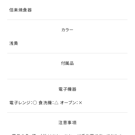
信楽焼食器
カラー
浅黄
付属品
電子機器
電子レンジ：○ 食洗機：△ オーブン：×
注意事項