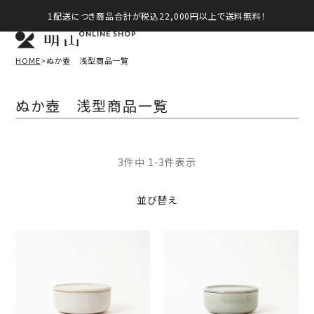
1配送につき商品合計が税込22,000円以上で送料無料！
ONLINE SHOP
HOME
ぬか壺 浅型商品一覧
ぬか壺 浅型商品一覧
3
件中
1
-
3
件表示
並び替え