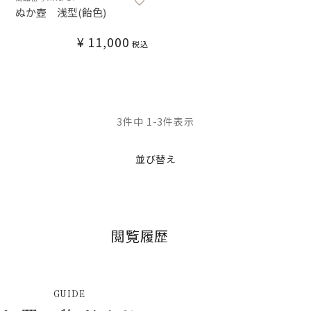
ぬか壺 浅型(飴色)
¥
11,000
税込
3
件中
1
-
3
件表示
並び替え
閲覧履歴
GUIDE