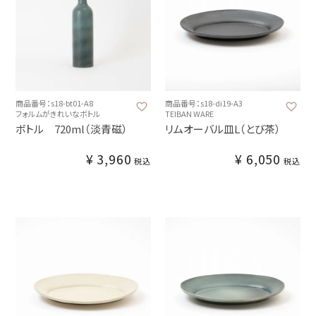
商品番号：s18-bt01-A8
商品番号：s18-di19-A3
フォルムがきれいなボトル
TEIBAN WARE
ボトル 720ml（淡青磁）
リムオーバル皿L（とび茶）
¥
3,960
¥
6,050
税込
税込