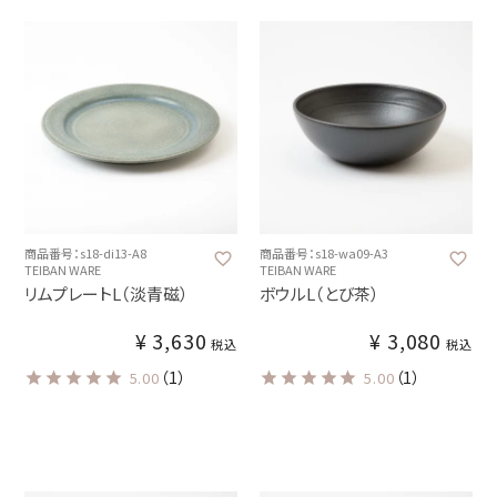
商品番号：s18-di13-A8
商品番号：s18-wa09-A3
TEIBAN WARE
TEIBAN WARE
リムプレートL（淡青磁）
ボウルL（とび茶）
¥
3,630
¥
3,080
税込
税込
（1）
（1）
5.00
5.00