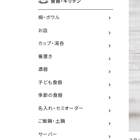
食器・キッチン
椀・ボウル
お皿
カップ・湯呑
箸置き
酒器
子ども食器
季節の食器
名入れ・セミオーダー
ご飯鍋・土鍋
サーバー
スタ