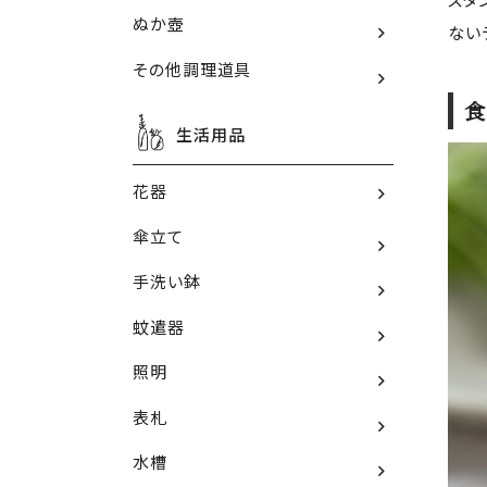
ぬか壺
ない
その他調理道具
食
生活用品
花器
傘立て
手洗い鉢
蚊遣器
照明
表札
水槽