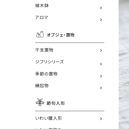
植木鉢
アロマ
オブジェ・置物
干支置物
ジブリシリーズ
季節の置物
縁起物
節句人形
いわい雛人形