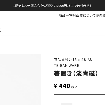
1配送につき商品合計が税込22,000円以上で送料無料！
商品一覧
明山窯について
信楽
）
商品番号：s18-di18-A8
TEIBAN WARE
箸置き（淡青磁）
¥
440
税込