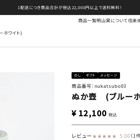
1配送につき商品合計が税込22,000円以上で送料無料！
商品一覧
明山窯について
信楽
ーホワイト)
のし
ギフト
メッセージ
商品番号：nukatsubo03
ぬか壺 (ブルーホ
¥
12,100
税込
レビュー
5.00
（1