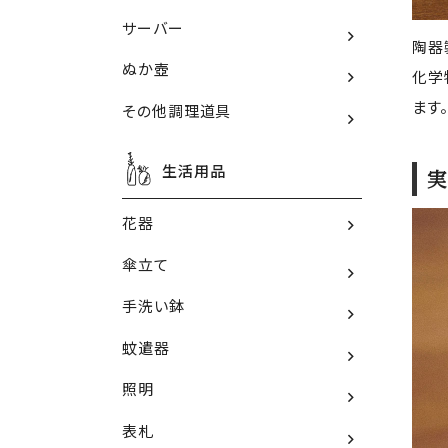
サーバー
陶器
ぬか壺
化学
ます
その他調理道具
生活用品
実
花器
傘立て
手洗い鉢
蚊遣器
照明
表札