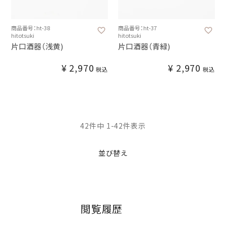
商品番号：ht-38
商品番号：ht-37
hitotsuki
hitotsuki
片口酒器（浅黄)
片口酒器（青緑)
¥
2,970
¥
2,970
税込
税込
42
件中
1
-
42
件表示
並び替え
閲覧履歴