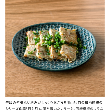
普段の何気ない料理がしっくりおさまる明山独自の和柄模様の
シリーズ食器「日と月」。 落ち着いたカラーと、伝統模様のような