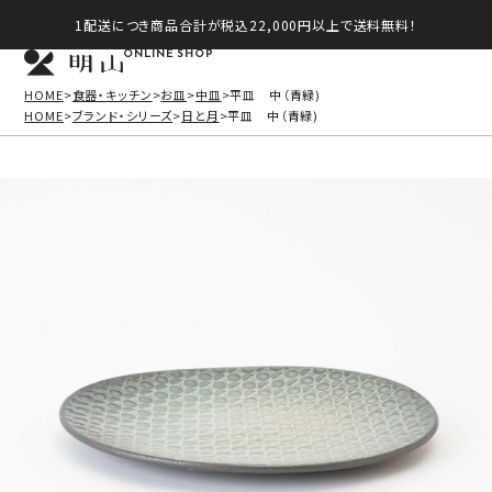
1配送につき商品合計が税込22,000円以上で送料無料！
ONLINE SHOP
HOME
食器・キッチン
お皿
中皿
平皿 中（青緑)
HOME
ブランド・シリーズ
日と月
平皿 中（青緑)