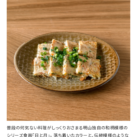
普段の何気ない料理がしっくりおさまる明山独自の和柄模様の
シリーズ食器「日と月」。 落ち着いたカラーと、伝統模様のような