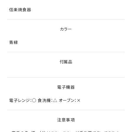
信楽焼食器
カラー
青緑
付属品
電子機器
電子レンジ：○ 食洗機：△ オーブン：×
注意事項