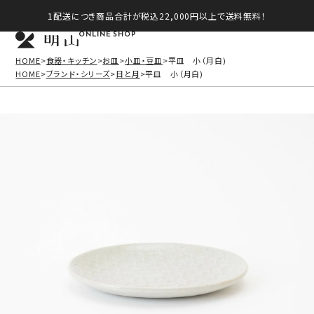
1配送につき商品合計が税込22,000円以上で送料無料！
ONLINE SHOP
HOME
食器・キッチン
お皿
小皿・豆皿
平皿 小（月白)
HOME
ブランド・シリーズ
日と月
平皿 小（月白)