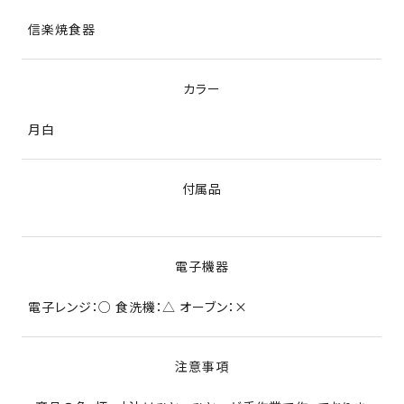
信楽焼食器
カラー
月白
付属品
電子機器
電子レンジ：○ 食洗機：△ オーブン：×
注意事項