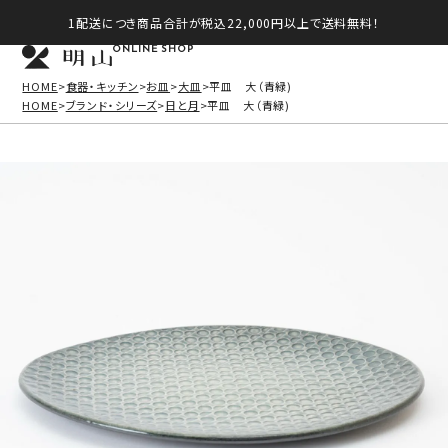
1配送につき商品合計が税込22,000円以上で送料無料！
ONLINE SHOP
HOME
食器・キッチン
お皿
大皿
平皿 大（青緑)
HOME
ブランド・シリーズ
日と月
平皿 大（青緑)