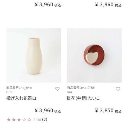
¥
3,960
¥
3,960
税込
税込
商品番号：hb_04w
商品番号：ma-07BE
HIBI
ma
投げ入れ花器白
掛花(弁柄）たいこ
¥
3,960
¥
3,850
税込
税込
（2）
3.00