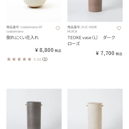
商品番号：codomono-07
商品番号：HJC-01DR
codomono
HIJICA
倒れにくい花入れ
TEOKE vase（L） ダーク
ローズ
¥
8,800
税込
¥
7,700
税込
（1）
5.00