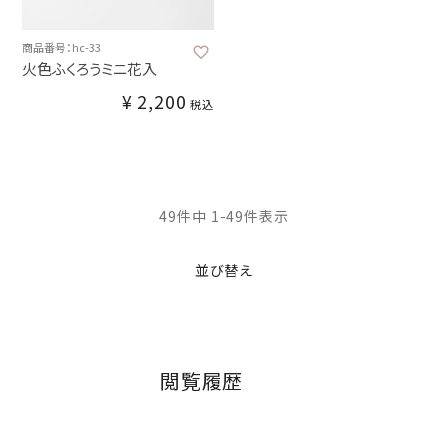
商品番号：hc-33
火色ふくろうミニ花入
¥
2,200
税込
49
件中
1
-
49
件表示
並び替え
閲覧履歴