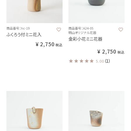
商品番号：hc-19
商品番号：A24-05
明山オリジナル花器
ふくろう付ミニ花入
金彩小花ミニ花器
¥
2,750
税込
¥
2,750
税込
（1）
5.00