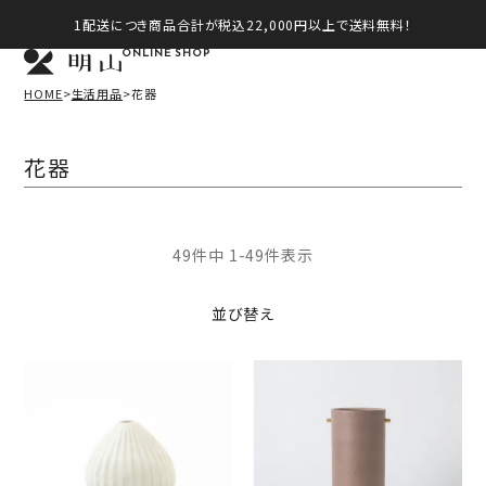
1配送につき商品合計が税込22,000円以上で送料無料！
ONLINE SHOP
HOME
生活用品
花器
花器
49
件中
1
-
49
件表示
並び替え