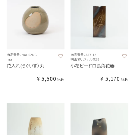
商品番号：ma-02UG
商品番号：A17-12
ma
明山オリジナル花器
花入れ(うぐいす）丸
小花ビードロ長角花器
¥
5,500
¥
5,170
税込
税込