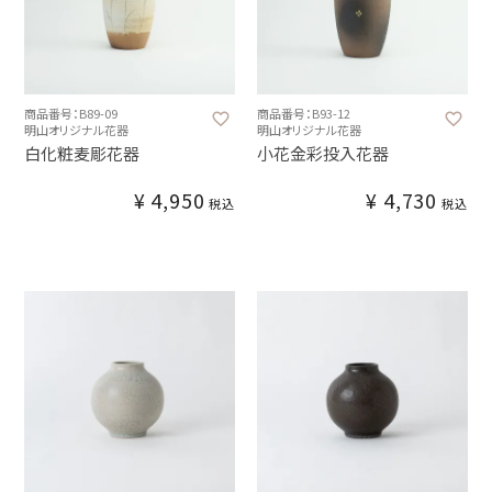
商品番号：B89-09
商品番号：B93-12
明山オリジナル花器
明山オリジナル花器
白化粧麦彫花器
小花金彩投入花器
¥
4,950
¥
4,730
税込
税込