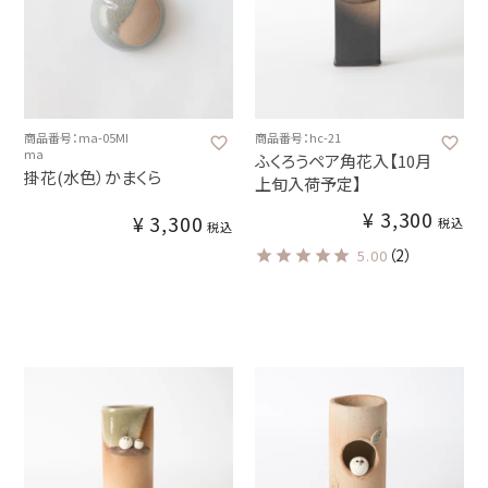
商品番号：ma-05MI
商品番号：hc-21
ma
ふくろうペア角花入【10月
掛花(水色）かまくら
上旬入荷予定】
¥
3,300
¥
3,300
税込
税込
（2）
5.00