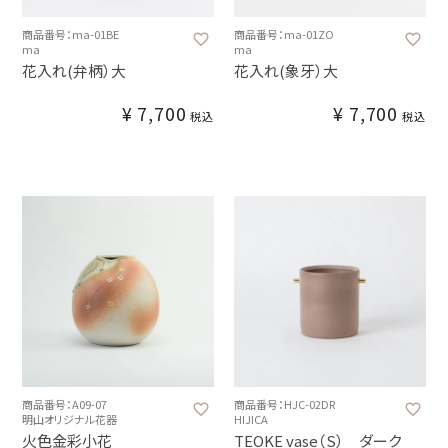
商品番号：ma-01BE
商品番号：ma-01ZO
ma
ma
花入れ(弁柄）大
花入れ(象牙）大
¥
7,700
¥
7,700
税込
税込
商品番号：A09-07
商品番号：HJC-02DR
明山オリジナル花器
HIJICA
火色金彩小花
TEOKE vase（S） ダーク