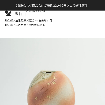
1配送につき商品合計が税込22,000円以上で送料無料！
ONLINE SHOP
HOME
生活用品
花器
火色金彩小花
HOME
生活用品
火色金彩小花