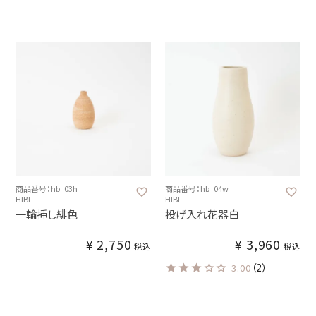
商品番号：hb_03h
商品番号：hb_04w
HIBI
HIBI
一輪挿し緋色
投げ入れ花器白
¥
2,750
¥
3,960
税込
税込
（2）
3.00