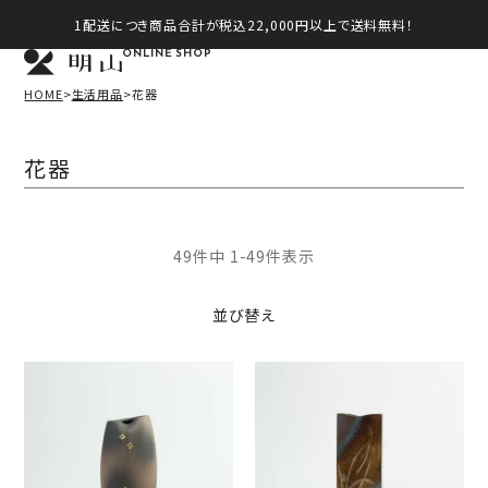
1配送につき商品合計が税込22,000円以上で送料無料！
ONLINE SHOP
HOME
生活用品
花器
花器
49
件中
1
-
49
件表示
並び替え