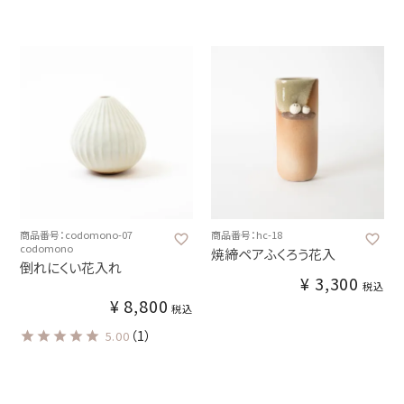
商品番号：codomono-07
商品番号：hc-18
codomono
焼締ペアふくろう花入
倒れにくい花入れ
¥
3,300
税込
¥
8,800
税込
（1）
5.00