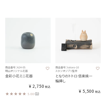
商品番号：A24-05
商品番号：totoro-10
明山オリジナル花器
スタジオジブリ監修
金彩小花ミニ花器
となりのトトロ 信楽焼一
輪挿し
¥
2,750
税込
¥
5,500
税込
（1）
5.00