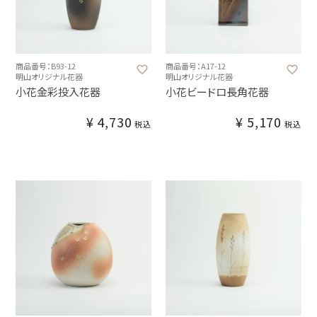
商品番号：B93-12
商品番号：A17-12
明山オリジナル花器
明山オリジナル花器
小花金彩投入花器
小花ビードロ長角花器
¥
4,730
¥
5,170
税込
税込