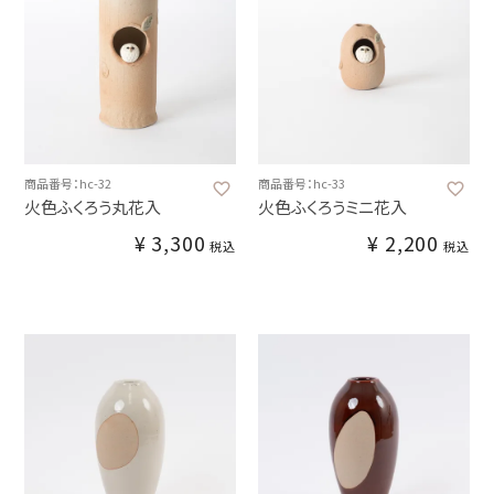
商品番号：hc-32
商品番号：hc-33
火色ふくろう丸花入
火色ふくろうミニ花入
¥
3,300
¥
2,200
税込
税込