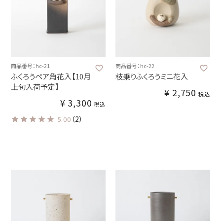
商品番号：hc-21
商品番号：hc-22
ふくろうペア角花入【10月
枝乗りふくろうミニ花入
上旬入荷予定】
¥
2,750
税込
¥
3,300
税込
（2）
5.00