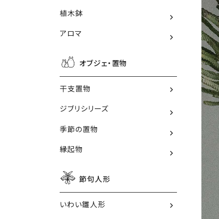
植木鉢
アロマ
オブジェ・置物
干支置物
ジブリシリーズ
季節の置物
縁起物
節句人形
いわい雛人形