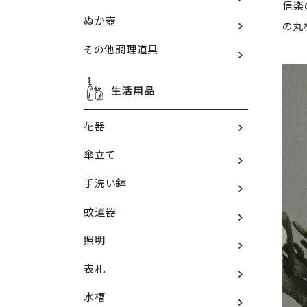
信楽
ぬか壺
の丸
その他調理道具
生活用品
花器
傘立て
手洗い鉢
蚊遣器
照明
表札
水槽