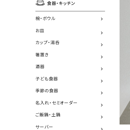
食器・キッチン
椀・ボウル
お皿
カップ・湯呑
箸置き
酒器
子ども食器
季節の食器
名入れ・セミオーダー
ご飯鍋・土鍋
サーバー