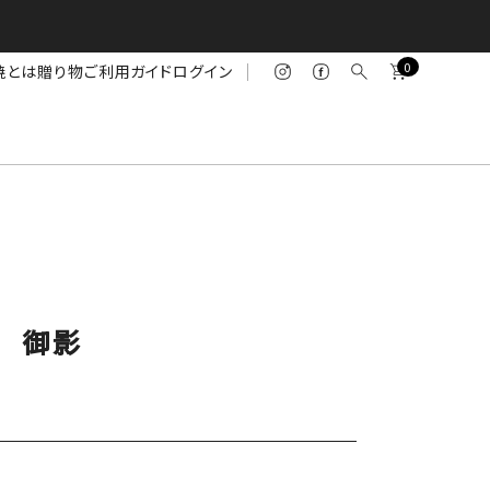
0
焼とは
贈り物
ご利用ガイド
ログイン
S） 御影