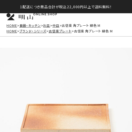
1配送につき商品合計が税込22,000円以上で送料無料！
ONLINE SHOP
HOME
食器・キッチン
お皿
中皿
古信楽 角プレート 緋色 M
HOME
ブランド・シリーズ
古信楽プレート
古信楽 角プレート 緋色 M