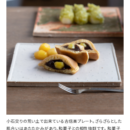
小石交りの荒い土で出来ている古信楽プレート。ざらざらとした
肌合いはあたたかみがあり、和菓子との相性抜群です。 和菓子