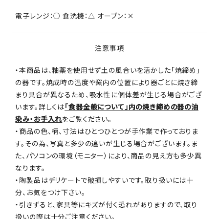
電子レンジ：○ 食洗機：△ オーブン：×
注意事項
・本商品は、釉薬を使用せず土の風合いを活かした「焼締め」
の器です。焼成時の温度や窯内の位置により器ごとに焼き締
まり具合が異なるため、吸水性に個体差が生じる場合がござ
います。詳しくは
「食器全般について」内の焼き締めの器の油
染み・お手入れ
をご覧ください。
・商品の色、柄、寸法はひとつひとつが手作業で作っておりま
す。その為、写真と多少の違いが生じる場合がございます。ま
た、パソコンの環境（モニター）により、商品の見え方も多少異
なります。
・陶製品はデリケートで破損しやすいです。取り扱いには十
分、お気をつけ下さい。
・引きずると、家具等にキズが付く恐れがありますので、取り
扱いの際は十分ご注意ください。