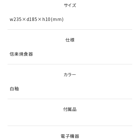
サイズ
w235×d185×h10(mm)
仕様
信楽焼食器
カラー
白釉
付属品
電子機器