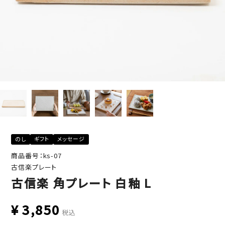
のし
ギフト
メッセージ
商品番号：ks-07
古信楽プレート
古信楽 角プレート 白釉 L
¥
3,850
税込