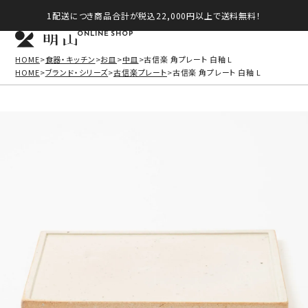
1配送につき商品合計が税込22,000円以上で送料無料！
ONLINE SHOP
HOME
食器・キッチン
お皿
中皿
古信楽 角プレート 白釉 L
HOME
ブランド・シリーズ
古信楽プレート
古信楽 角プレート 白釉 L