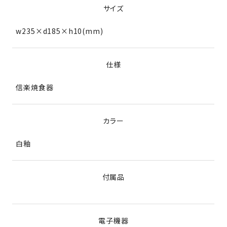
サイズ
w235×d185×h10(mm)
仕様
信楽焼食器
カラー
白釉
付属品
電子機器