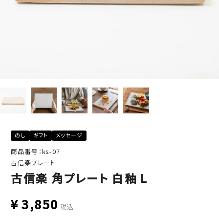
のし
ギフト
メッセージ
商品番号：ks-07
古信楽プレート
古信楽 角プレート 白釉 L
¥
3,850
税込