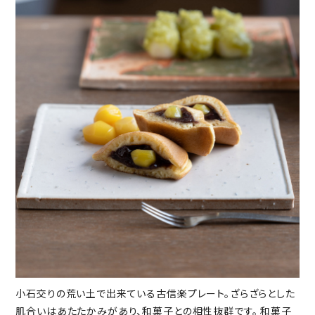
小石交りの荒い土で出来ている古信楽プレート。ざらざらとした
肌合いはあたたかみがあり、和菓子との相性抜群です。 和菓子