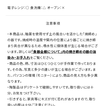
電子レンジ：○ 食洗機：△ オーブン：×
注意事項
・本商品は、釉薬を使用せず土の風合いを活かした「焼締め」
の器です。焼成時の温度や窯内の位置により器ごとに焼き締
まり具合が異なるため、吸水性に個体差が生じる場合がござ
います。詳しくは
「食器全般について」内の焼き締めの器の油
染み・お手入れ
をご覧ください。
・商品の色、柄、寸法はひとつひとつが手作業で作っておりま
す。その為、写真と多少の違いが生じる場合がございます。ま
た、パソコンの環境（モニター）により、商品の見え方も多少異
なります。
・陶製品はデリケートで破損しやすいです。取り扱いには十
分、お気をつけ下さい。
・引きずると、家具等にキズが付く恐れがありますので、取り
扱いの際は十分ご注意ください。