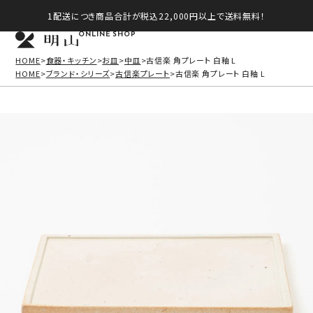
1配送につき商品合計が税込22,000円以上で送料無料！
ONLINE SHOP
HOME
食器・キッチン
お皿
中皿
古信楽 角プレート 白釉 L
HOME
ブランド・シリーズ
古信楽プレート
古信楽 角プレート 白釉 L