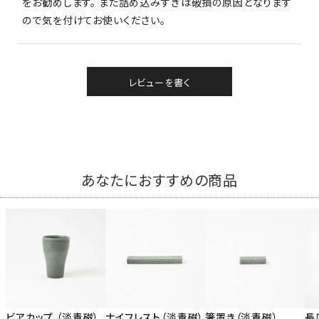
をお勧めします。 また詰め込みすぎは破損の原因となります
ので気を付けてお使いください。
レビューを書く
あなたにおすすめの商品
ビアカップ （淡青磁）
ナイフレスト（淡青磁）
箸置き（淡青磁）
長