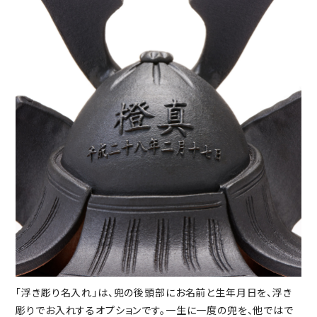
「浮き彫り名入れ」は、兜の後頭部にお名前と生年月日を、浮き
彫りでお入れするオプションです。一生に一度の兜を、他ではで