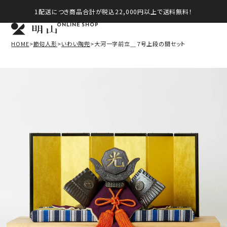
1配送につき商品合計が税込22,000円以上で送料無料！
ONLINE SHOP
HOME
節句人形
いわい陶兜
大河一字前立＿７号上段の間セット