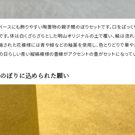
ペースにも飾りやすい陶置物の親子鯉のぼりセットです。口をぱっく
です。体は白くざらざらとした明山オリジナルの土で覆い、鱗は流れ
施された花模様には青や緑などの釉薬を使用し、色とりどりで華や
の日らしい青い縦縞模様の畳縁がアクセントの畳がセットになって
のぼりに込められた願い