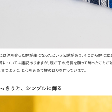
には滝を登った鯉が龍になったという伝説があり、そこから鯉は立
源については諸説ありますが、親が子の成長を願って飾ったことが始
く育つように、と心を込めて鯉のぼりを作っています。
っきりと、シンプルに飾る