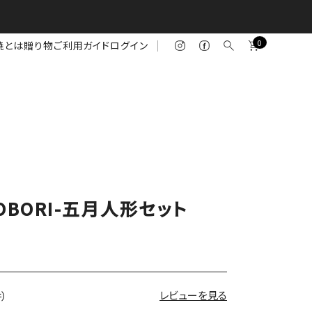
0
焼とは
贈り物
ご利用ガイド
ログイン
OBORI-五月人形セット
レビューを見る
件）