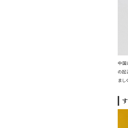
中国
の起
まし
す