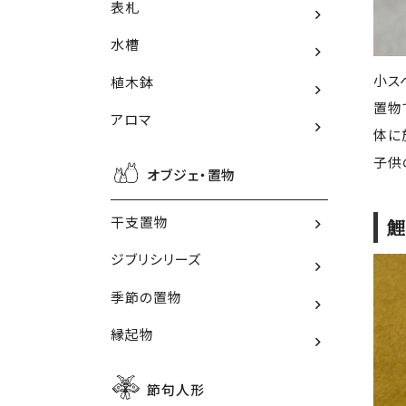
表札
水槽
小ス
植木鉢
置物
アロマ
体に
子供
オブジェ・置物
干支置物
鯉
ジブリシリーズ
季節の置物
縁起物
節句人形