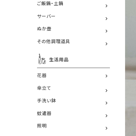
ご飯鍋・土鍋
サーバー
ぬか壺
その他調理道具
生活用品
花器
傘立て
手洗い鉢
蚊遣器
照明