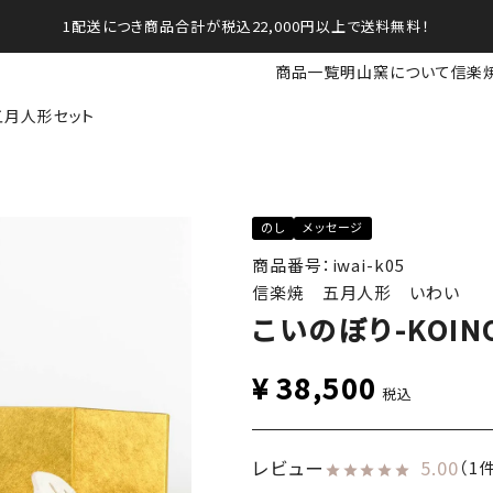
1配送につき商品合計が税込22,000円以上で送料無料！
商品一覧
明山窯について
信楽
-五月人形セット
のし
メッセージ
商品番号：iwai-k05
信楽焼 五月人形 いわい
こいのぼり-KOIN
¥
38,500
税込
レビュー
5.00
（1